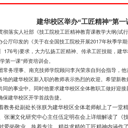
建华校区举办“工匠精神”第一
(
贯彻落实人社部《技工院校工匠精神教育课教学大纲
试
2017
办公厅印发的《关于在全国技工院校开展
年秋季学期
176
)
〗
号
要求，大力弘扬工匠精神、传承工匠技能，建华
开学第一课”师资培训会。
团常务理事、南充技师学院顾问李兴荣亲自到会指导，他
各地的建华校区新入职的教师表示热烈的欢迎。希望新教
共同的事业中。同时他要求建华校区全体教职工做好迎接
确保建华校区开学首战告捷。
着教务处副处长张朕为建华校区全体老师献上了一堂精
、张澜文化研究中心主任伍定明在会上详细解读了《
对爱岗敬业、执着专注、精益求精的工匠精神内涵作