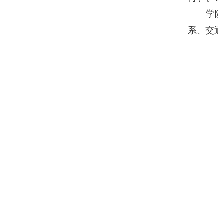
学
系、交