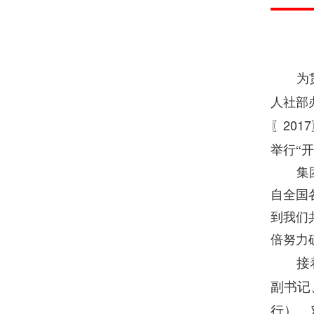
为
人社部
2017
〖
举行“
集
自全国
到我们
倍努力
接
副书记
行）。