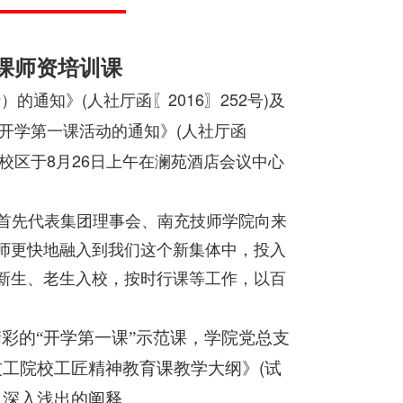
课师资培训课
(
2016
252
)
行）的通知》
人社厅函〖
〗
号
及
(
开学第一课活动的通知》
人社厅函
8
26
校区于
月
日上午在澜苑酒店会议中心
首先代表集团理事会、南充技师学院向来
师更快地融入到我们这个新集体中，投入
新生、老生入校，按时行课等工作，以百
彩的“开学第一课”示范课，学院党总支
(
技工院校工匠精神教育课教学大纲》
试
了深入浅出的阐释。